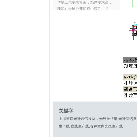
丝塔工艺要求复杂，精度要求高，
我司在全球公开招标中获胜，并
2022 光纤束设备研发
我们率先研制出
CFU(compactfiberunit)生产线，并
且出口到了英国。 我
2021光博会CIOE
第23届中国国际光电博览会
（CIOE）于9月16日在深圳国际会
展中心盛大开幕，此次CIOE中国光
博会展示面积达16万平方
2019 CRU世界光纤
第五届CRU世界光纤光缆大会于当
地时间11月18-20日在美国夏洛特市
召开。作为全球最具行业影响力的
关键字
光纤光缆行业盛会，本
上海维熠光纤通信设备，光纤拉丝塔,光纤筛选复绕
2019年第3届印度国际
生产线,皮线生产线,各种室内光缆生产线
11月6日-8日，2019年第3届印度国
际线材线缆展技术设备展览会