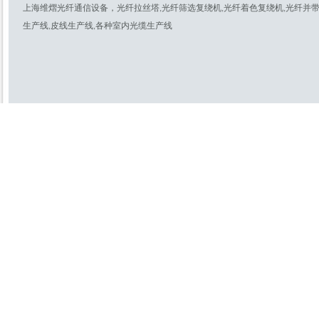
上海维熠光纤通信设备，光纤拉丝塔,光纤筛选复绕机,光纤着色复绕机,光纤并带机
（SVIAZ2018）如期而至。4天展期
吸引了来自俄
生产线,皮线生产线,各种室内光缆生产线
2018德国杜塞尔多夫线
2018年4月16-20日，世界规模第一
的wire国际线缆及线材展览会和
Tube国际管材展览会，将再次于德
国杜塞尔多夫展
2018年俄罗斯CABE
2018年3月20日至22日，一年一度
的2018年俄罗斯CABEX线缆展俄罗
斯莫斯科国际电线电缆、线材线缆
及机械设备展C
2017印度国际线材线缆
2017年10月5日-7日，印度国际线
材线缆及设备展览会在印度新德里
国际展览中心举行，我公司为此也
提前做好了精心的准备，
2017年泰国（东南亚）