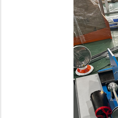
欧地区，是区域经济合作的一个重
要
第27届菲律宾有线电视展
本次展会于日期为2019年4月2-4
日。PCTA 为 1987 年成立的菲律宾
本土历史最悠
第四届世界光纤光缆大会
CRU诚挚地邀请您参加由富通集团
和CRU共同主办的第四届世界光纤
光缆大会——全球光纤光缆整个产
业
俄罗斯电缆研究所到访
俄罗斯电缆研究所主席和上海电缆
研究所一起访问我们集团，我们展
示了自己研制的光线拉斯塔和光纤
生产过程。两个研究所都对我们的
2019年第31届俄罗斯
本次展会在莫斯科红宝石展览中心
日期举办，展会时间2019年04月