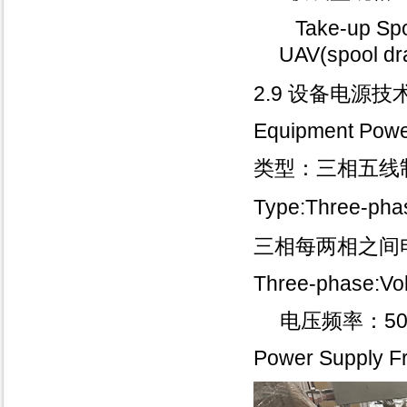
（WIRE&CABLEINDIA在新德里展
Take-up Spool
览中
UAV(spool dr
2019年泰国曼谷线缆线
9月18日-9月20日，2019年泰国曼
2.9 设备电源
谷线缆线材展wiresoutheast在曼谷
国际贸易会展中心举行。wiresou
Equipment Power
维熠公司应邀参加第八届印
类型：三相五线
2019年6月20日-21日维熠公司应邀
参加第八届印度光纤光缆会议。本
Type:Three-pha
次会议为也为我们提供了一个良好
的交流平台，多家企业
三相每两相之间电压
2019年印度5G通讯会
Three-phase:Vol
2019年印度5G通讯会议于6月26日
至27日举办。我司应邀参加。
电压频率：50 H
2019年俄罗斯莫斯科管
俄罗斯国际管材、线材及线缆展览
Power Supply F
会是国际重要的管材线材展会之
一，展会主要针对独联体国家和东