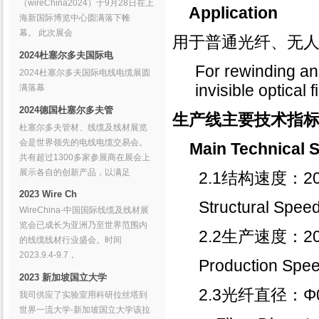
（wireChina2024）于9月28日在上
Application
海新国际博览中心圆满落下帷
幕。 此次展会
用于普通光纤、无
2024杜塞尔多夫国际电
For rewinding and
2024杜塞尔多夫国际电线电缆展圆
invisible optical f
满落幕
2024德国杜塞尔多夫管
生产线主要技术指
杜塞尔多夫管材、线缆及线材展览
会是世界领先的电线电缆交易会。
Main Technical S
共有超过1300多家参展商在展会上
展示各自的创新产品，以满足
2.1结构速度：2
2023 Wire Ch
Structural Speed
WireChina-中国国际线缆及线材展
览会已成长为亚洲乃至世界范围内
2.2生产速度：20
的线缆线材行业盛会。时间
2023.9.4-9.7，
Production Speed
2023 新加坡国立大学
2.3光纤直径：Φ0
我司供应了实验室用科研拉丝塔到
世界一流大学-新加坡国立大学该拉