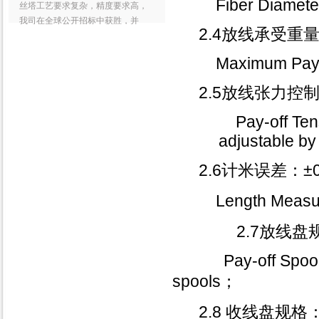
Fiber Diameter
丝塔工艺要求复杂，精度要求高，
我司在全球公开招标中获胜，并
2.4放线承受重量
2022 光纤束设备研发
Maximum Pay-of
我们率先研制出
CFU(compactfiberunit)生产线，并
2.5放线张力控
且出口到了英国。 我
2021光博会CIOE
Pay-off Tensi
第23届中国国际光电博览会
adjustable by
（CIOE）于9月16日在深圳国际会
展中心盛大开幕，此次CIOE中国光
2.6计米误差：±0
博会展示面积达16万平方
Length Measur
2019 CRU世界光纤
第五届CRU世界光纤光缆大会于当
2.7放线盘规格：
地时间11月18-20日在美国夏洛特市
召开。作为全球最具行业影响力的
Pay-off Spool
光纤光缆行业盛会，本
spools；
2019年第3届印度国际
11月6日-8日，2019年第3届印度国
2.8 收线盘规
际线材线缆展技术设备展览会