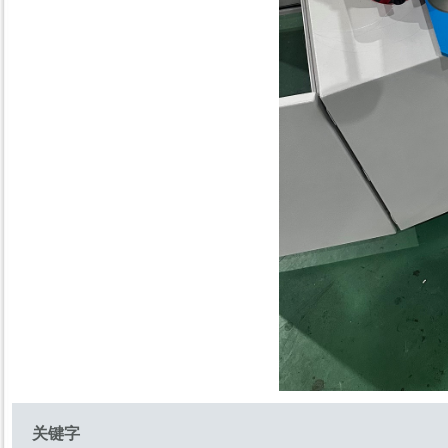
23-26日。中国展团再次成为该展会
最大的境外展团，随着
2019年3月俄罗斯莫斯
2019年3月23-25日，一年一度
的“俄罗斯（莫斯科）国际电线电
缆、线材线缆及机械设备展”如期
2019年印度新德里通讯
2019年印度新德里通讯博览会如期
举行，本次展会从1月29日到31日
共三天。此次我公司随母公司共同
参展，我们非常重视本次
第19届中国国际光博会
第19届中国国际光电博览会于2017
年9月6日至9日在深圳会展中心举
行。是目前全球最大规模的光电专
业展览，国际展览联盟成
2018年俄罗斯莫斯科国
2018年4月24日至27日，一年一度
关键字
的俄罗斯莫斯科国际电子及通信展